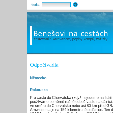
hledat
Odpočívadla
Německo
Rakousko
Pro cestu do Chorvatska (když nejedeme na Istrii,
používáme poměrně rušné odpočívadlo na dálnic
ve směru do Chorvatska nebo asi 80 km před GR
Arnwiesen a je na 154 kilometru této dálnice. Ten d