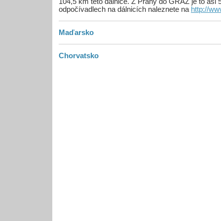
104,5 km této dálnice. Z Prahy do GRAZ je to asi 
odpočívadlech na dálnicích naleznete na
http://ww
Maďarsko
Chorvatsko