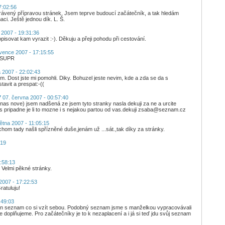
7:02:56
trávený přípravou stránek. Jsem teprve budoucí začátečník, a tak hledám
ci. Ještě jednou dík. L. Š.
a 2007 - 19:31:36
isovat kam vyrazit :-). Děkuju a přeji pohodu při cestování.
vence 2007 - 17:15:55
l.SUPR
 2007 - 22:02:43
m. Dost jste mi pomohli. Diky. Bohuzel jeste nevim, kde a zda se da s
tavit a prespat:-((
7
07. června 2007 - 00:57:40
 nas nove) jsem nadšená ze jsem tyto stranky nasla dekuji za ne a urcite
s pripadne je li to mozne i s nejakou partou od vas.dekuji zsaba@seznam.cz
ětna 2007 - 11:05:15
hom tady našli spřízněné duše,jenám už ...sát.,tak díky za stránky.
:19
:58:13
 Velmi pěkné stránky.
2007 - 17:22:53
atuluju!
:49:03
en seznam co si vzít sebou. Podobný seznam jsme s manželkou vypracovávali
le doplňujeme. Pro začátečníky je to k nezaplacení a i já si teď jdu svůj seznam