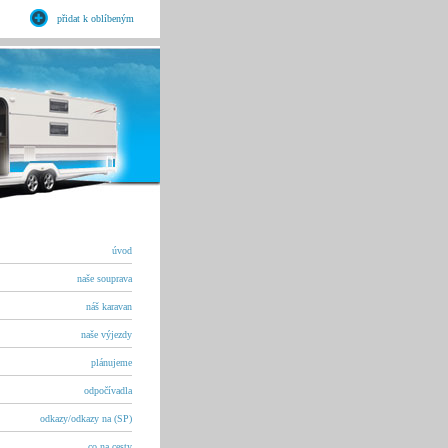
přidat k oblíbeným
úvod
naše souprava
náš karavan
naše výjezdy
plánujeme
odpočívadla
odkazy/odkazy na (SP)
co na cesty