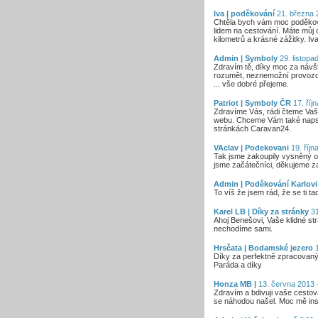
Iva | poděkování
21. března 
Chtěla bych vám moc poděkovat
lidem na cestování. Máte můj 
kilometrů a krásné zážitky. Iv
Admin | Symboly
29. listopa
Zdravím tě, díky moc za návš
rozumět, neznemožní provozov
... vše dobré přejeme.
Patriot | Symboly ČR
17. říj
Zdravíme Vás, rádi čteme Vaše
webu. Chceme Vám také napsat
stránkách Caravan24.
VAclav | Podekovani
19. říjn
Tak jsme zakoupily vysněný o
jsme začátečníci, děkujeme za
Admin | Poděkování Karlov
To víš že jsem rád, že se ti ta
Karel LB | Díky za stránky
31
Ahoj Benešovi, Vaše klidné st
nechodíme sami.
Hrsčata | Bodamské jezero
1
Díky za perfektně zpracovaný
Paráda a díky
Honza MB |
13. června 2013 
Zdravím a bdivuji vaše cestov
se náhodou našel. Moc mě insp