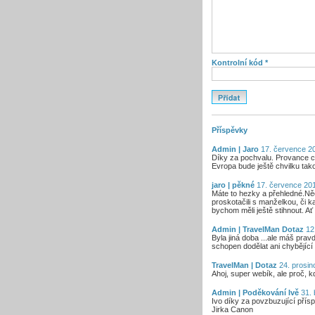
Kontrolní kód *
Příspěvky
Admin | Jaro
17. července 20
Díky za pochvalu. Provance ch
Evropa bude ještě chvilku takov
jaro | pěkné
17. července 201
Máte to hezky a přehledné.Něc
proskotačili s manželkou, či 
bychom měli ještě stihnout. Ať ž
Admin | TravelMan Dotaz
12.
Byla jiná doba ...ale máš prav
schopen dodělat ani chybějící 
TravelMan | Dotaz
24. prosin
Ahoj, super webík, ale proč,
Admin | Poděkování Ivě
31. 
Ivo díky za povzbuzující pří
Jirka Canon