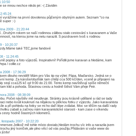
1:10:50
že se mnou nechce nikdo jet :-( Závidim
22:45:24
 dní vyrážíme na první dovolenou půjčeným obytným autem. Seznam "co na
ě super :-)
tna 2009 - 21:20:44
...Druhým rokem se naší rodinnou zálibou stalo cestování s karavanem a Vaše
enností, na kterou jsme na netu narazili. S pozdravem Ivoš s rodinou
9 - 10:20:37
ezdy.Máme také TEC,jsme fandové
8 - 11:24:45
vně popisy a foto výjezdů. Inspirativní! Pořídili jsme karavan a hledáme, kam
epa / collie.cz
a 2008 - 17:36:29
í jsem dlouho neviděl! Mám pro Vás tip na výlet: Pápa, Maďarsko. Jedná se o
ovní kemp. Za károše/obytňák tam chtějí cca 500 kč/den, vceně je připojení na
mály stojí cca125 kč od 9:00 do 21:00. Tento kemp navštěvují spíše němečtí
 tam klid a pohoda. Šťastnou cestu a hodně štěstí Vám přeje Petr.
nora 2008 - 08:38:09
ebu. Počet návštěv mě neudivuje. Stránky jsou krásně udělané a rád se tady
maci nebo kvůli kouknutí na nějakou tu pěknou fotku z výjezdu. Jako karavanista
le a při pohledu na fotky se mi ho daří lépe zvládat. Moc se těším na další rady
 chvilku zabalí a začnou nám karavanistické starosti - kam zase o víkendu
na cesty hodně štastných kilometrů.
 listopadu 2007 - 10:22:20
mmersee.Jelikož mě tohle místo dostalo,hledám trochu víc info a narazila jsem
rochu jiný koníček,ale plno věcí od vás použiju.Přidávám si vaše www do
 jízdu!