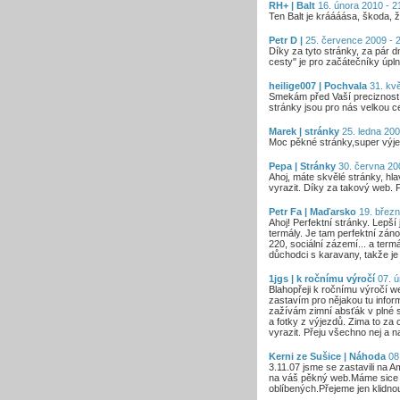
RH+ | Balt
16. února 2010 - 2
Ten Balt je kráááása, škoda, 
Petr D |
25. července 2009 - 
Díky za tyto stránky, za pár
cesty" je pro začátečníky úpln
heilige007 | Pochvala
31. kvě
Smekám před Vaší precizností
stránky jsou pro nás velkou c
Marek | stránky
25. ledna 200
Moc pěkné stránky,super výj
Pepa | Stránky
30. června 200
Ahoj, máte skvělé stránky, hla
vyrazit. Díky za takový web. P
Petr Fa | Maďarsko
19. březn
Ahoj! Perfektní stránky. Lepš
termály. Je tam perfektní zán
220, sociální zázemí... a ter
důchodci s karavany, takže je
1jgs | k ročnímu výročí
07. ú
Blahopřeji k ročnímu výročí w
zastavím pro nějakou tu infor
zažívám zimní absťák v plné sí
a fotky z výjezdů. Zima to za
vyrazit. Přeju všechno nej a 
Kerni ze Sušice | Náhoda
08.
3.11.07 jsme se zastavili na A
na váš pěkný web.Máme sice t
oblíbených.Přejeme jen klidnou