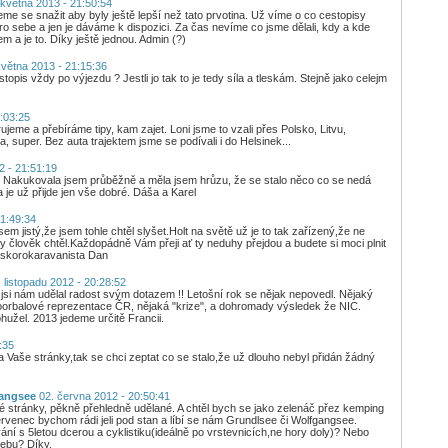
května 2013 - 21:50:54
me se snažit aby byly ještě lepší než tato prvotina. Už víme o co cestopisy
pro sebe a jen je dáváme k dispozici. Za čas nevíme co jsme dělali, kdy a kde
nem a je to. Díky ještě jednou. Admin (?)
větna 2013 - 21:15:36
opis vždy po výjezdu ? Jestli jo tak to je tedy síla a tleskám. Stejně jako celejm
:03:25
ujeme a přebíráme tipy, kam zajet. Loni jsme to vzali přes Polsko, Litvu,
 super. Bez auta trajektem jsme se podívali i do Helsinek...
2 - 21:51:19
li. Nakukovala jsem průběžně a měla jsem hrůzu, že se stalo něco co se nedá
a je už přijde jen vše dobré. Dáša a Karel
21:49:34
em jistý,že jsem tohle chtěl slyšet.Holt na světě už je to tak zařízený,že ne
člověk chtěl.Každopádně Vám přeji ať ty neduhy přejdou a budete si moci plnit
 skorokaravanista Dan
 listopadu 2012 - 20:28:52
 jsi nám udělal radost svým dotazem !! Letošní rok se nějak nepovedl. Nějaký
oorbalové reprezentace ČR, nějaká "krize", a dohromady výsledek že NIC.
ohužel. 2013 jedeme určitě Francii.
:35
aše stránky,tak se chci zeptat co se stalo,že už dlouho nebyl přidán žádný
gangsee
02. června 2012 - 20:50:41
 stránky, pěkně přehledně udělané. A chtěl bych se jako zelenáč přez kemping
rvenec bychom rádi jeli pod stan a líbí se nám Grundlsee či Wolfgangsee.
ání s 5letou dcerou a cyklistiku(ideálně po vrstevnicích,ne hory doly)? Nebo
webu? Díky.