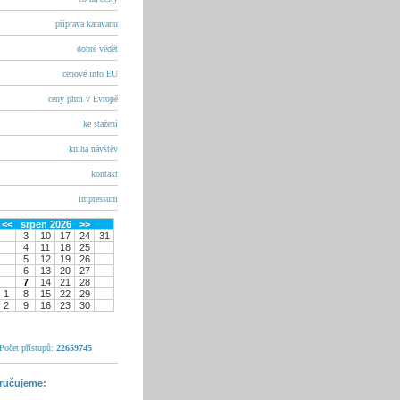
příprava karavanu
dobré vědět
cenové info EU
ceny phm v Evropě
ke stažení
kniha návštěv
kontakt
impressum
<<
srpen 2026
>>
3
10
17
24
31
4
11
18
25
5
12
19
26
6
13
20
27
7
14
21
28
1
8
15
22
29
2
9
16
23
30
Počet přístupů:
22659745
ručujeme: