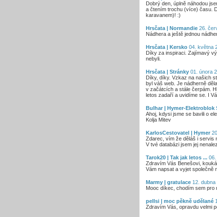
Dobrý den, úplně náhodou jsem
a čtením trochu (více) času. D
karavanem)! :)
Hrsčata | Normandie
26. čer
Nádhera a ještě jednou nádhe
Hrsčata | Kersko
04. května 2
Díky za inspiraci. Zajímavý vý
nebyli.
Hrsčata | Stránky
01. února 2
Díky, díky. Vzkaz na našich s
byl váš web. Je nádherně děla
v začátcích a stále čerpám. H
letos zadaří a uvidíme se. I 
Bulhar | Hymer-Elektroblok
Ahoj, kdysi jsme se bavili o e
Kolja Mitev
KarlosCestovatel | Hymer
20
Zdarec, vím že děláš i servi
V tvé databázi jsem jej nenale
Tarok20 | Tak jak letos ...
06.
Zdravím Vás Benešovi, koukám 
Vám napsat a vyjet společně na
Marmy | gratulace
12. dubna 
Mooc díkec, chodím sem pro rad
pellsi | moc pěkně udělané
1
Zdravím Vás, opravdu velmi p