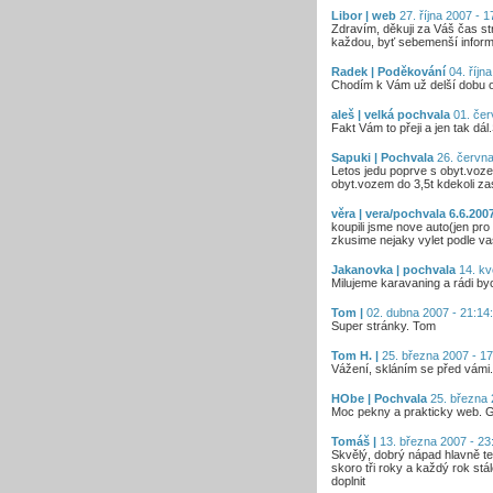
Libor | web
27. října 2007 - 1
Zdravím, děkuji za Váš čas s
každou, byť sebemenší informa
Radek | Poděkování
04. říjn
Chodím k Vám už delší dobu op
aleš | velká pochvala
01. čer
Fakt Vám to přeji a jen tak dá
Sapuki | Pochvala
26. června
Letos jedu poprve s obyt.voze
obyt.vozem do 3,5t kdekoli zas
věra | vera/pochvala 6.6.200
koupili jsme nove auto(jen pro
zkusime nejaky vylet podle va
Jakanovka | pochvala
14. kv
Milujeme karavaning a rádi byc
Tom |
02. dubna 2007 - 21:14
Super stránky. Tom
Tom H. |
25. března 2007 - 17
Vážení, skláním se před vámi.
HObe | Pochvala
25. března 
Moc pekny a prakticky web. Gr
Tomáš |
13. března 2007 - 23
Skvělý, dobrý nápad hlavně t
skoro tři roky a každý rok stá
doplnit