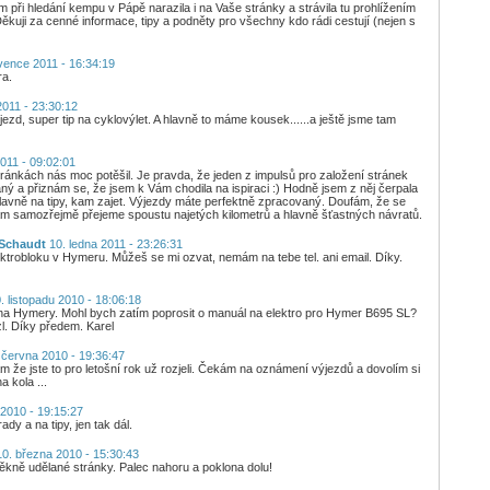
 při hledání kempu v Pápě narazila i na Vaše stránky a strávila tu prohlížením
ěkuji za cenné informace, tipy a podněty pro všechny kdo rádi cestují (nejen s
vence 2011 - 16:34:19
ra.
011 - 23:30:12
jezd, super tip na cyklovýlet. A hlavně to máme kousek......a ještě jsme tam
011 - 09:02:01
tránkách nás moc potěšil. Je pravda, že jeden z impulsů pro založení stránek
ný a přiznám se, že jsem k Vám chodila na ispiraci :) Hodně jsem z něj čerpala
lavně na tipy, kam zajet. Výjezdy máte perfektně zpracovaný. Doufám, že se
Vám samozřejmě přejeme spoustu najetých kilometrů a hlavně šťastných návratů.
 Schaudt
10. ledna 2011 - 23:26:31
lektrobloku v Hymeru. Můžeš se mi ozvat, nemám na tebe tel. ani email. Díky.
. listopadu 2010 - 18:06:18
s na Hymery. Mohl bych zatím poprosit o manuál na elektro pro Hymer B695 SL?
zl. Díky předem. Karel
 června 2010 - 19:36:47
že jste to pro letošní rok už rozjeli. Čekám na oznámení výjezdů a dovolím si
 kola ...
2010 - 19:15:27
y a na tipy, jen tak dál.
0. března 2010 - 15:30:43
ěkně udělané stránky. Palec nahoru a poklona dolu!