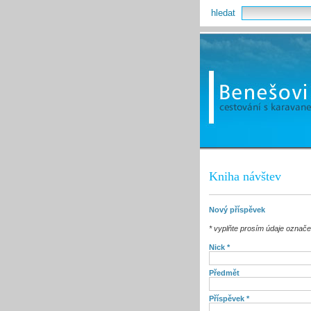
hledat
Kniha návštev
Nový příspěvek
* vyplňte prosím údaje označ
Nick *
Předmět
Příspěvek *