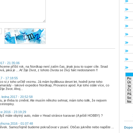
17 - 21:35:06
ceme příští rok, na Nordkap není zatím čas, jinak jsou to super cíle. Snad
á, jaká je ... Ať žije život, z tohoto života se živý fakt nedostanem !!
7 - 17:18:55
Po
o si z toho určitě vezmu. Já mám bydlibusa deset let, hodně jsme toho
Út
kamarády - takové expedice Nordkap, Provance apod. A je toho stále více, co
St
ije život. Ahoj...
Čt
Pá
 ledna 2017 - 20:52:58
So
du, je třeba to změnit. Ale musím někoho sehnat, mám toho tolik, že nejsem
Ne
cestopisy.
ce 2016 - 23:19:29
 když máte obytný auto, máte v Head stránce karavan (A ještě HOBBY) ?
března 2016 - 01:07:48
spěvek. Samozřejmě budeme pokračovat v psaní. Občas jukněte nebo napište ...
Dopo