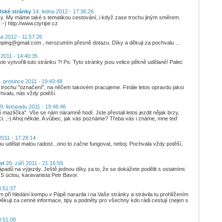
lské stránky
14. ledna 2012 - 17:36:26
y. My máme také s tematikou cestování, i když zase trochu jiným směrem.
 :-) http://www.ctyripe.cz
a 2012 - 11:57:26
mping@gmail.com , nerozumím přesně dotazu. Díky a děkuji za pochvalu ...
 2011 - 14:40:35
te vytvořili tuto stránku ?! Ps: Tyto stránky jsou velice pěkně udělané! Palec
. prosince 2011 - 19:43:48
 trochu "označení", na něčem takovém pracujeme. Finále letos opravdu jaksi
hvalu, nás vždy potěší.
9. listopadu 2011 - 19:46:46
mazlíčka". Vše se nám náramně hodí. Jste přestali letos jezdit nějak brzy,
aci. ;-) Ahoj někde. A vůbec, jak vás poznáme? Třeba vás i známe, mne teď
2011 - 17:28:14
 udělat malou radost...ono to začne fungovat, neboj. Pochvala vždy potěší,
vi
26. září 2011 - 21:16:59
padů na výjezdy. Ještě jednou díky za to, že se dokážete podělit s ostatními.
S úctou, karavanista Petr Bavor.
3:51:37
 při hledání kempu v Pápě narazila i na Vaše stránky a strávila tu prohlížením
ěkuji za cenné informace, tipy a podněty pro všechny kdo rádi cestují (nejen s
3:51:08