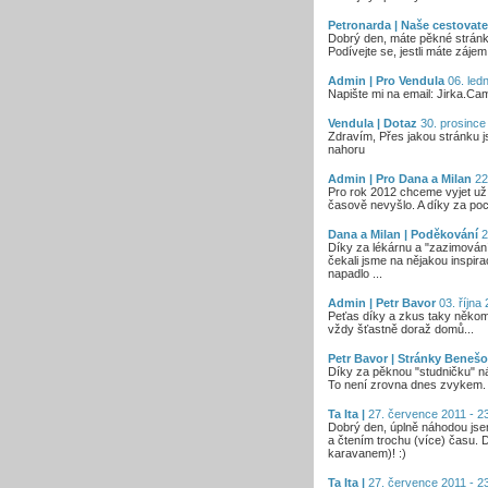
Petronarda | Naše cestovate
Dobrý den, máte pěkné stránk
Podívejte se, jestli máte zájem
Admin | Pro Vendula
06. ledn
Napište mi na email: Jirka.Ca
Vendula | Dotaz
30. prosince
Zdravím, Přes jakou stránku js
nahoru
Admin | Pro Dana a Milan
22
Pro rok 2012 chceme vyjet už
časově nevyšlo. A díky za poc
Dana a Milan | Poděkování
2
Díky za lékárnu a "zazimování 
čekali jsme na nějakou inspir
napadlo ...
Admin | Petr Bavor
03. října 
Peťas díky a zkus taky někomu
vždy šťastně doraž domů...
Petr Bavor | Stránky Benešo
Díky za pěknou "studničku" ná
To není zrovna dnes zvykem. 
Ta Ita |
27. července 2011 - 2
Dobrý den, úplně náhodou jsem
a čtením trochu (více) času. D
karavanem)! :)
Ta Ita |
27. července 2011 - 2