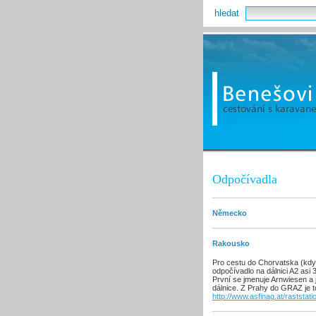
hledat
Odpočívadla
Německo
Rakousko
Pro cestu do Chorvatska (kdy
odpočívadlo na dálnici A2 a
První se jmenuje Arnwiesen a j
dálnice. Z Prahy do GRAZ je t
http://www.asfinag.at/raststati