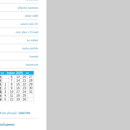
příprava karavanu
dobré vědět
cenové info EU
ceny phm v Evropě
ke stažení
kniha návštěv
kontakt
impressum
<<
leden 2025
>>
o
6
13
20
27
t
7
14
21
28
t
1
8
15
22
29
t
2
9
16
23
30
á
3
10
17
24
31
o
4
11
18
25
e
5
12
19
26
Počet přístupů:
22665768
ručujeme: