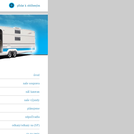
přidat k oblíbeným
úvod
naše souprava
náš karavan
naše výjezdy
plánujeme
odpočívadla
odkazy/odkazy na (SP)
co na cesty