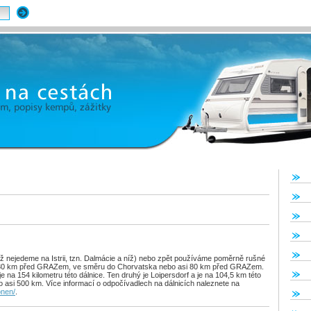
ž nejedeme na Istrii, tzn. Dalmácie a níž) nebo zpět používáme poměrně rušné
si 30 km před GRAZem, ve směru do Chorvatska nebo asi 80 km před GRAZem.
e na 154 kilometru této dálnice. Ten druhý je Loipersdorf a je na 104,5 km této
o asi 500 km. Více informací o odpočívadlech na dálnicích naleznete na
onen/
.