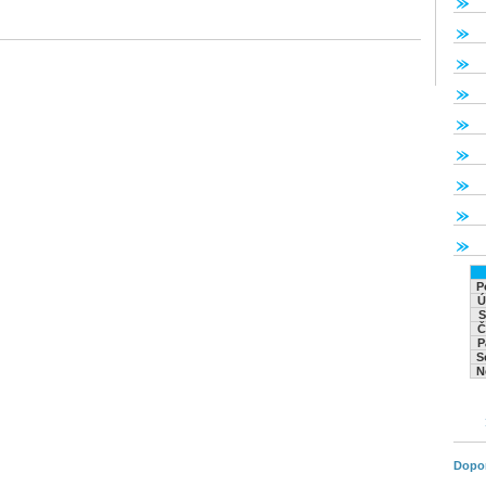
P
Ú
S
Č
P
S
N
Dopo