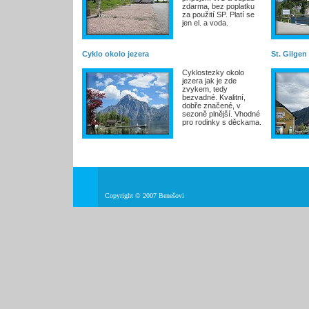
zdarma, bez poplatku
za použití SP. Platí se
jen el. a voda.
Cyklo okolo jezera
St. Gilgen
Cyklostezky okolo
jezera jak je zde
zvykem, tedy
bezvadné. Kvalitní,
dobře značené, v
sezoně plnější. Vhodné
pro rodinky s děckama.
Copyright © 2007 Benešovi