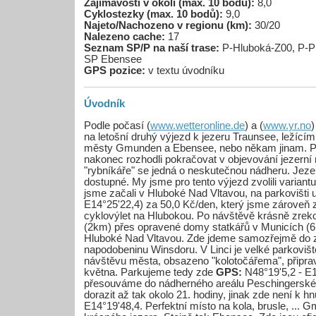
Zajímavosti v okolí (max. 10 bodů):
8,0
Cyklostezky (max. 10 bodů):
9,0
Najeto/Nachozeno v regionu (km):
30/20
Nalezeno cache:
17
Seznam SP/P na naší trase:
P-Hluboká-Z00, P-P
SP Ebensee
GPS pozice:
v textu úvodníku
Úvodník
Podle počasí (
www.wetteronline.de
) a (
www.yr.no
)
na letošní druhý výjezd k jezeru Traunsee, ležícím
městy Gmunden a Ebensee, nebo někam jinam. Po
nakonec rozhodli pokračovat v objevování jezerní
"rybníkáře" se jedná o neskutečnou nádheru. Jez
dostupné. My jsme pro tento výjezd zvolili variant
jsme začali v Hluboké Nad Vltavou, na parkovišti u
E14°25'22,4) za 50,0 Kč/den, který jsme zároveň zv
cyklovýlet na Hlubokou. Po návštěvě krásně zre
(2km) přes opravené domy statkářů v Municích (6
Hluboké Nad Vltavou. Zde jdeme samozřejmě do 
napodobeninu Winsdoru. V Linci je velké parkovišt
návštěvu města, obsazeno "kolotočářema", připrav
května. Parkujeme tedy zde
GPS:
N48°19'5,2 - E1
přesouváme do nádherného areálu Peschingerského 
dorazit až tak okolo 21. hodiny, jinak zde není k h
E14°19'48,4. Perfektní místo na kola, brusle, ...