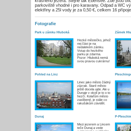
krásného jezera. Stejně tak Ebensee. Zde jsou ofi
parkoviště vhodné i pro karavany. Odpad a WC vý
elektřiny a 25l vody je za 0,50 €, celkem 16 přípoje
Fotografie
Park u zámku Hluboká
Zámek Hl
Hezké městečko, jehož
nej část je na
nedalekém zámku.
Vstup do hezkého
parku je zdarma.
Pozor: Hluboká nemá
svou pravou cukrárnu!
Pohled na Linz
Plesching
Linec jako město žádný
zázrak. Staré město
ještě docela ujde. Ale u
Dunaje v okolí je to o to
hezčí. Kolařům město
zaslíbené, je stále co
rakušákům závidět.
Dunaj
P-Pleschi
Mezi jezerem a Lincem
teče Dunaj a vede