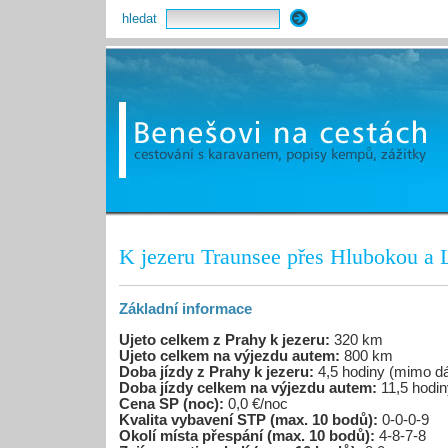
hledat
K jezeru Traunsee přes Hlubokou a L
Základní informace
Ujeto celkem z Prahy k jezeru:
320 km
Ujeto celkem na výjezdu autem:
800 km
Doba jízdy z Prahy k jezeru:
4,5 hodiny (mimo dál
Doba jízdy celkem na výjezdu autem:
11,5 hodin
Cena SP (noc):
0,0 €/noc
Kvalita vybavení STP (max. 10 bodů):
0-0-0-9
Okolí místa přespání (max. 10 bodů):
4-8-7-8