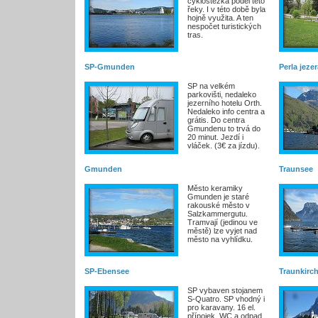
cyklostezka podél této
řeky. I v této době byla
hojně využita. A ten
nespočet turistických
tras.
SP-Gmunden
Perla jeze
SP na velkém
parkovišti, nedaleko
jezerního hotelu Orth.
Nedaleko info centra a
grátis. Do centra
Gmundenu to trvá do
20 minut. Jezdí i
vláček. (3€ za jízdu).
Gmunden
Traunsee
Město keramiky
Gmunden je staré
rakouské město v
Salzkammergutu.
Tramvají (jedinou ve
městě) lze vyjet nad
město na vyhlídku.
SP-Ebensee
Traunkirc
SP vybaven stojanem
S-Quatro. SP vhodný i
pro karavany. 16 el.
přípojek. WC a odpad