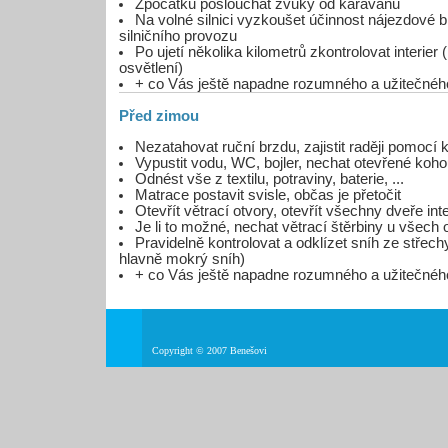
Zpočátku poslouchat zvuky od karavanu
Na volné silnici vyzkoušet účinnost nájezdové
silničního provozu
Po ujetí několika kilometrů zkontrolovat interier (
osvětlení)
+ co Vás ještě napadne rozumného a užitečnéh
Před zimou
Nezatahovat ruční brzdu, zajistit raději pomocí 
Vypustit vodu, WC, bojler, nechat otevřené koho
Odnést vše z textilu, potraviny, baterie, ...
Matrace postavit svisle, občas je přetočit
Otevřít větrací otvory, otevřít všechny dveře inte
Je li to možné, nechat větrací štěrbiny u všech
Pravidelně kontrolovat a odklízet sníh ze střec
hlavně mokrý sníh)
+ co Vás ještě napadne rozumného a užitečnéh
Copyright © 2007 Benešovi