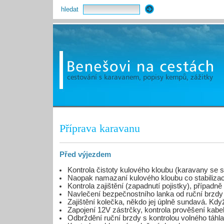
hledat
Příprava karavanu
Před výjezdem
Kontrola čistoty kulového kloubu (karavany se st
Naopak namazaní kulového kloubu co stabilizaci
Kontrola zajištění (zapadnutí pojistky), případn
Navlečení bezpečnostního lanka od ruční brzdy 
Zajištění kolečka, někdo jej úplně sundavá. Když
Zapojení 12V zástrčky, kontrola prověšení kabel
Odbrždění ruční brzdy s kontrolou volného táh