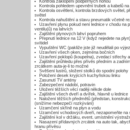
Kontrola zaklopení podpěrných nohou
Kontrola pohledem upevnění trubek a kabelů n
Kontrola osvětlení, kontrola brzdových světel, 
světel
Kontrola nahuštění a stavu pneumatik včetně re
Uzavření plynu pokud není lednice v chodu na p
ventilu(ů) na lahvích
Zajištění plynových lahví popruhem
Přepnutí lednice na 12 V (když nejedete na plyn
svítidel
Vypuštění WC (pakliže jste již neudělali po výje
Uzavření všech oken, zejména bočních
Uzavření poklopů (koupelna), zvedací střechy a
Zajištění průhledu přes přívěs předním a zadní
zrcátkem auta-je-li to možné
Svěšení lustrů, složení stolků do spodní polohy
Položení desek kryjících kuchyňskou linku
Zasunutí TV antény
Zabezpečení nádobí, potravin
Uložení těžších věcí raději někde dole
Zajištění všech dveří a dvířek, hlavně u lednice
Naložení těžších předmětů (předstan, konstrukce
(snížíme nebezpečí rozkývání)
Uzamčení skříně na plyn a vodu
Uzamčení vchodových dveří, nezapomeňte na 
Zajištění kol v držáku, event. umístnění výstra
Nasazení přídavných zrcátek na auto tak, abych
hranu přívěsu