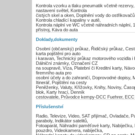
Kontrola vzorku a tlaku pneumatik včetně rezervy, 
nastavení světel, Kontrola
čistých skel a oken, Doplnění vody do ostřikovačů
Kontrola chladící kapaliny v autě,
Kontrola náplní ve WC včetně náhradních náplní, 1
přístroj, Káva do auta
Doklady,dokumenty
Osobní (občanský) průkaz, Řidičský průkaz, Cesto
karta pojištění pro auto
i karavan, Technický průkaz motorového vozidla i
Dálniční známky, Označení CZ
na soupravě, Víza, Platební či Kreditní karty, Náv
firemního auta pro
osobní účely a do zahraničí, Doprovodné dopisy, 
Itinerář, Pojištění na cesty
Peněženky, Valuty, Křížovky, Knihy, Noviny, Ča
blok, Karty hrací, Denník
cestovatele, Průvodce kempy-DCC Fuehrer, ECC
Příslušenství
Radio, Televize, Video, SAT přijímač, Ovladače, P
paraboly, Indikátor satelitů,
Fotoaparát, Náhradní paměťové karty, Nabíječku, 
pouzdro, Videokamera, nabíječka,