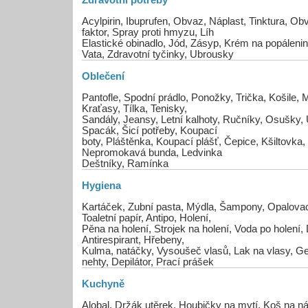
Zdravotní potřeby
Acylpirin, Ibuprufen, Obvaz, Náplast, Tinktura, O
faktor, Spray proti hmyzu, Líh
Elastické obinadlo, Jód, Zásyp, Krém na popálen
Vata, Zdravotní tyčinky, Ubrousky
Oblečení
Pantofle, Spodní prádlo, Ponožky, Trička, Košile, M
Kraťasy, Tílka, Tenisky,
Sandály, Jeansy, Letní kalhoty, Ručníky, Osušky, 
Spacák, Šicí potřeby, Koupací
boty, Pláštěnka, Koupací plášť, Čepice, Kšiltovka,
Nepromokavá bunda, Ledvinka
Deštníky, Ramínka
Hygiena
Kartáček, Zubní pasta, Mýdla, Šampony, Opalovac
Toaletní papír, Antipo, Holení,
Pěna na holení, Strojek na holení, Voda po holení,
Antirespirant, Hřebeny,
Kulma, natáčky, Vysoušeč vlasů, Lak na vlasy, Ge
nehty, Depilátor, Prací prášek
Kuchyně
Alobal, Držák utěrek, Houbičky na mytí, Koš na ná