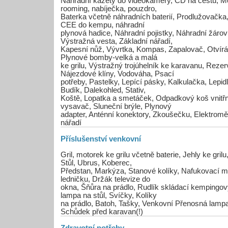
Náhradní kazety do videokamery, CD na cestu, Mob
rooming, nabíječka, pouzdro,
Baterka včetně náhradních baterií, Prodlužovačka
CEE do kempu, náhradní
plynová hadice, Náhradní pojistky, Náhradní žárov
Výstražná vesta, Základní nářadí,
Kapesní nůž, Vývrtka, Kompas, Zapalovač, Otvír
Plynové bomby-velká a malá
ke grilu, Výstražný trojúhelník ke karavanu, Rezerv
Nájezdové klíny, Vodováha, Psací
potřeby, Pastelky, Lepící pásky, Kalkulačka, Lepidl
Budík, Dalekohled, Stativ,
Koště, Lopatka a smetáček, Odpadkový koš vnitřn
vysavač, Sluneční brýle, Plynový
adapter, Anténní konektory, Zkoušečku, Elektroměří
nářadí
Příslušenství venkovní
Gril, motorek ke grilu včetně baterie, Jehly ke gril
Stůl, Ubrus, Koberec,
Předstan, Markýza, Stanové kolíky, Nafukovací m
ledničku, Držák televize do
okna, Šňůra na prádlo, Rudlík skládací kempingov
lampa na stůl, Svíčky, Kolíky
na prádlo, Batoh, Tašky, Venkovní Přenosná lampa 
Schůdek před karavan(!)