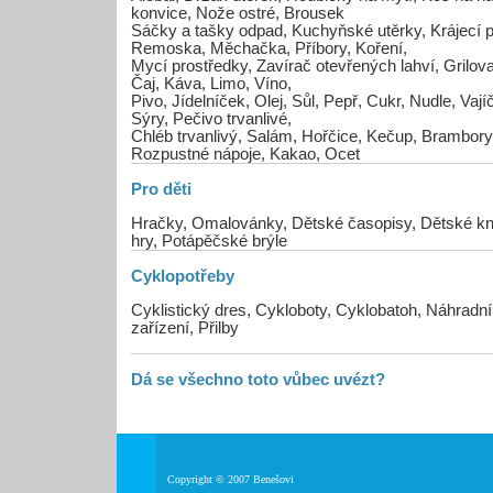
konvice, Nože ostré, Brousek
Sáčky a tašky odpad, Kuchyňské utěrky, Krájecí 
Remoska, Měchačka, Příbory, Koření,
Mycí prostředky, Zavírač otevřených lahví, Grilovac
Čaj, Káva, Limo, Víno,
Pivo, Jídelníček, Olej, Sůl, Pepř, Cukr, Nudle, Va
Sýry, Pečivo trvanlivé,
Chléb trvanlivý, Salám, Hořčice, Kečup, Brambory
Rozpustné nápoje, Kakao, Ocet
Pro děti
Hračky, Omalovánky, Dětské časopisy, Dětské kní
hry, Potápěčské brýle
Cyklopotřeby
Cyklistický dres, Cykloboty, Cyklobatoh, Náhrad
zařízení, Přilby
Dá se všechno toto vůbec uvézt?
Copyright © 2007 Benešovi