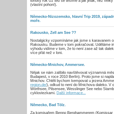
loňský rok Už teď se těšíme a jak jinak, než vel
(vlastní pohon!).
Německo-Nizozemsko, hlavní Trip 2019, západ
moře.
Rakousko, Zell am See ??
Nostalgicky vzpomínáme jak jsme s karavanem obj
Rakousku. Budeme v tom pokračovat. Uděláme in
výhodu vidíme v tom, že to není zase až tak dale
více přát než v loni.
Německo-Mnichov, Ammersee.
Nějak se nám zalíbilo navštěvovat významná měst
Budapest, v roce 2010 Berlín). Proto jsme si naplá
Mnichov. Chtěli bychom kempovat u jezera Amme
region.de/
), odkud to není do Mnichova daleko. V ok
Wörthsee, Pilsensee, Wesslinger See nebo Starnb
cyklostezkami.
Další informace...
Německo, Bad Tölz.
Za komisařem Benno Berghammerem (Komissar Bu