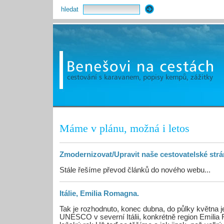
hledat
Máme v plánu, možná i letos
Zmodernizovat/Upravit naše cestovatelské strá
Stále řešíme převod článků do nového webu...
Itálie, Emilia Romagna.
Tak je rozhodnuto, konec dubna, do půlky května j
UNESCO v severní Itálii, konkrétně region Emil