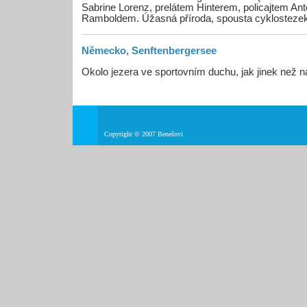
Sabrine Lorenz, prelátem Hinterem, policajtem Ant
Ramboldem. Úžasná příroda, spousta cyklostezek, 
Německo, Senftenbergersee
Okolo jezera ve sportovním duchu, jak jinek než n
Copyright © 2007 Benešovi