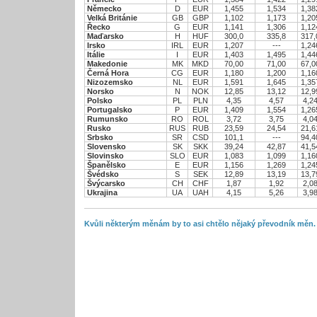
Německo
D
EUR
1,455
1,534
1,38
Velká Británie
GB
GBP
1,102
1,173
1,20
Řecko
G
EUR
1,141
1,306
1,12
Maďarsko
H
HUF
300,0
335,8
317,
Irsko
IRL
EUR
1,207
---
1,24
Itálie
I
EUR
1,403
1,495
1,44
Makedonie
MK
MKD
70,00
71,00
67,0
Černá Hora
CG
EUR
1,180
1,200
1,16
Nizozemsko
NL
EUR
1,591
1,645
1,35
Norsko
N
NOK
12,85
13,12
12,9
Polsko
PL
PLN
4,35
4,57
4,2
Portugalsko
P
EUR
1,409
1,554
1,26
Rumunsko
RO
ROL
3,72
3,75
4,0
Rusko
RUS
RUB
23,59
24,54
21,6
Srbsko
SR
CSD
101,1
---
94,4
Slovensko
SK
SKK
39,24
42,87
41,5
Slovinsko
SLO
EUR
1,083
1,099
1,16
Španělsko
E
EUR
1,156
1,269
1,24
Švédsko
S
SEK
12,89
13,19
13,7
Švýcarsko
CH
CHF
1,87
1,92
2,0
Ukrajina
UA
UAH
4,15
5,26
3,9
Kvůli některým měnám by to asi chtělo nějaký převodník měn