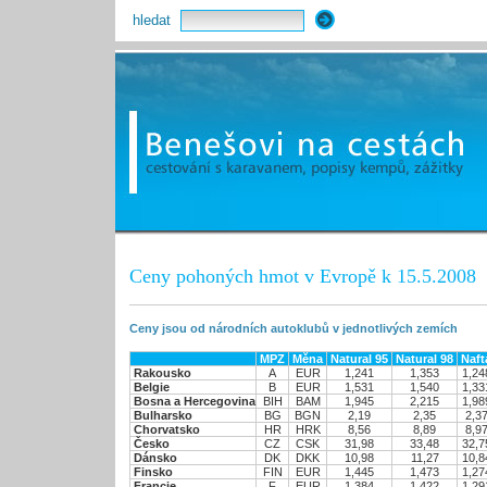
hledat
Ceny pohoných hmot v Evropě k 15.5.2008
Ceny jsou od národních autoklubů v jednotlivých zemích
MPZ
Měna
Natural 95
Natural 98
Naft
Rakousko
A
EUR
1,241
1,353
1,24
Belgie
B
EUR
1,531
1,540
1,33
Bosna a Hercegovina
BIH
BAM
1,945
2,215
1,98
Bulharsko
BG
BGN
2,19
2,35
2,3
Chorvatsko
HR
HRK
8,56
8,89
8,9
Česko
CZ
CSK
31,98
33,48
32,7
Dánsko
DK
DKK
10,98
11,27
10,8
Finsko
FIN
EUR
1,445
1,473
1,27
Francie
F
EUR
1,384
1,422
1,29