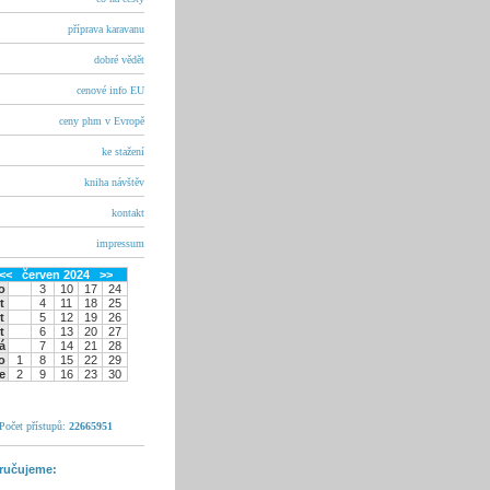
příprava karavanu
dobré vědět
cenové info EU
ceny phm v Evropě
ke stažení
kniha návštěv
kontakt
impressum
<<
červen 2024
>>
o
3
10
17
24
t
4
11
18
25
t
5
12
19
26
t
6
13
20
27
á
7
14
21
28
o
1
8
15
22
29
e
2
9
16
23
30
Počet přístupů:
22665951
ručujeme: