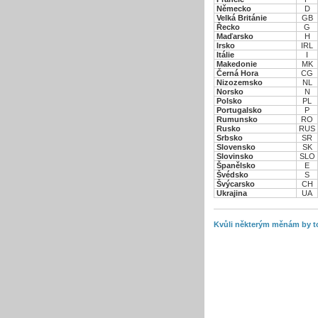
Německo
D
Velká Británie
GB
Řecko
G
Maďarsko
H
Irsko
IRL
Itálie
I
Makedonie
MK
Černá Hora
CG
Nizozemsko
NL
Norsko
N
Polsko
PL
Portugalsko
P
Rumunsko
RO
Rusko
RUS
Srbsko
SR
Slovensko
SK
Slovinsko
SLO
Španělsko
E
Švédsko
S
Švýcarsko
CH
Ukrajina
UA
Kvůli některým měnám by to