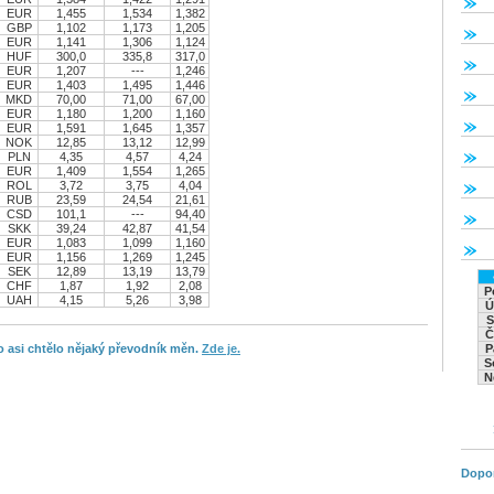
EUR
1,455
1,534
1,382
GBP
1,102
1,173
1,205
EUR
1,141
1,306
1,124
HUF
300,0
335,8
317,0
EUR
1,207
---
1,246
EUR
1,403
1,495
1,446
MKD
70,00
71,00
67,00
EUR
1,180
1,200
1,160
EUR
1,591
1,645
1,357
NOK
12,85
13,12
12,99
PLN
4,35
4,57
4,24
EUR
1,409
1,554
1,265
ROL
3,72
3,75
4,04
RUB
23,59
24,54
21,61
CSD
101,1
---
94,40
SKK
39,24
42,87
41,54
EUR
1,083
1,099
1,160
EUR
1,156
1,269
1,245
SEK
12,89
13,19
13,79
CHF
1,87
1,92
2,08
P
UAH
4,15
5,26
3,98
Ú
S
Č
 asi chtělo nějaký převodník měn.
Zde je.
P
S
N
Dopo