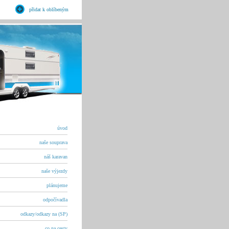
přidat k oblíbeným
úvod
naše souprava
náš karavan
naše výjezdy
plánujeme
odpočívadla
odkazy/odkazy na (SP)
co na cesty