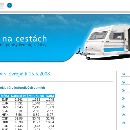
t v Evropě k 15.5.2008
oklubů v jednotlivých zemích
Měna
Natural 95
Natural 98
Nafta
EUR
1,241
1,353
1,248
EUR
1,531
1,540
1,331
BAM
1,945
2,215
1,989
BGN
2,19
2,35
2,37
HRK
8,56
8,89
8,97
CSK
31,98
33,48
32,75
DKK
10,98
11,27
10,84
EUR
1,445
1,473
1,274
EUR
1,384
1,422
1,291