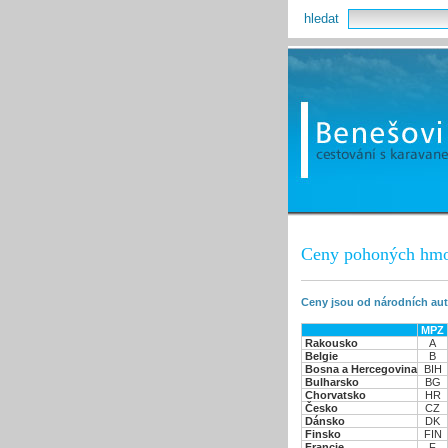
hledat
Ceny pohoných hmo
Ceny jsou od národních aut
MPZ
Rakousko
A
Belgie
B
Bosna a Hercegovina
BIH
Bulharsko
BG
Chorvatsko
HR
Česko
CZ
Dánsko
DK
Finsko
FIN
Francie
F