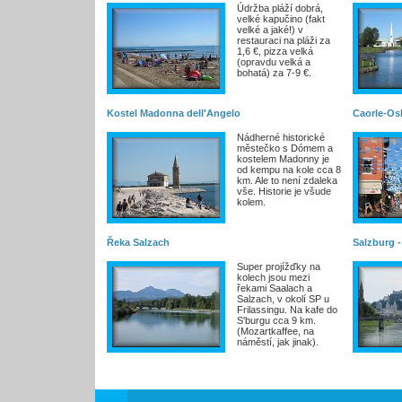
Údržba pláží dobrá,
velké kapučino (fakt
velké a jaké!) v
restauraci na pláži za
1,6 €, pizza velká
(opravdu velká a
bohatá) za 7-9 €.
Kostel Madonna dell'Angelo
Caorle-Os
Nádherné historické
městečko s Dómem a
kostelem Madonny je
od kempu na kole cca 8
km. Ale to není zdaleka
vše. Historie je všude
kolem.
Řeka Salzach
Salzburg 
Super projížďky na
kolech jsou mezi
řekami Saalach a
Salzach, v okolí SP u
Frilassingu. Na kafe do
S'burgu cca 9 km.
(Mozartkaffee, na
náměstí, jak jinak).