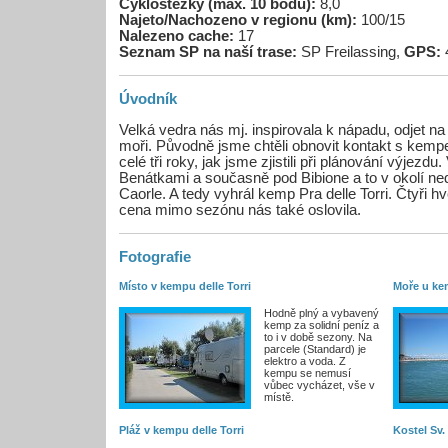
Cyklostezky (max. 10 bodů):
8,0
Najeto/Nachozeno v regionu (km):
100/15
Nalezeno cache:
17
Seznam SP na naší trase:
SP Freilassing,
GPS:
4
Úvodník
Velká vedra nás mj. inspirovala k nápadu, odjet n
moři. Původně jsme chtěli obnovit kontakt s kempe
celé tři roky, jak jsme zjistili při plánování výjezdu.
Benátkami a současně pod Bibione a to v okolí ne
Caorle. A tedy vyhrál kemp Pra delle Torri. Čtyři 
cena mimo sezónu nás také oslovila.
Fotografie
Místo v kempu delle Torri
Moře u kem
Hodně plný a vybavený
kemp za solidní peníz a
to i v době sezony. Na
parcele (Standard) je
elektro a voda. Z
kempu se nemusí
vůbec vycházet, vše v
místě.
Pláž v kempu delle Torri
Kostel Sv.