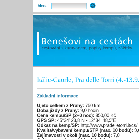
hledat
Itálie-Caorle, Pra delle Torri (4.-13.
Základní informace
Ujeto celkem z Prahy:
750 km
Doba jízdy z Prahy:
9,0 hodin
Cena kempu/SP (2+0 noc):
850,00 Kč
GPS SP:
45°34' 23,8"N - 12°34' 48,9"E
Odkaz na kemp/SP:
http://www.pradelletorri.it/cs/
Kvalita/vybavení kempu/STP (max. 10 bodů):
9,
Zajímavosti v okolí (max. 10 bodů):
7,0