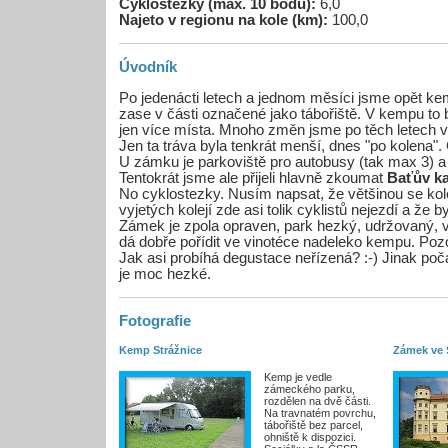
Cyklostezky (max. 10 bodů):
6,0
Najeto v regionu na kole (km):
100,0
Úvodník
Po jedenácti letech a jednom měsíci jsme opět ke
zase v části označené jako tábořiště. V kempu to b
jen více místa. Mnoho změn jsme po těch letech v
Jen ta tráva byla tenkrát menší, dnes "po kolena".
U zámku je parkoviště pro autobusy (tak max 3) a 
Tentokrát jsme ale přijeli hlavně zkoumat
Baťův k
No cyklostezky. Nusím napsat, že většinou se kol
vyjetých kolejí zde asi tolik cyklistů nejezdí a že b
Zámek je zpola opraven, park hezký, udržovaný, v
dá dobře pořídit ve vinotéce nadeleko kempu. Poz
Jak asi probíhá degustace neřízená? :-) Jinak poč
je moc hezké.
Fotografie
Kemp Strážnice
Zámek ve S
Kemp je vedle
zámeckého parku,
rozdělen na dvě části.
Na travnatém povrchu,
tábořiště bez parcel,
ohniště k dispozici.