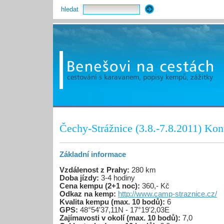
hledat
Čechy-Strážnice (3.8.-7.8.2011) Kon
Základní informace
Vzdálenost z Prahy:
280 km
Doba jízdy:
3-4 hodiny
Cena kempu (2+1 noc):
360,- Kč
Odkaz na kemp:
http://www.camp-straznice.cz/
Kvalita kempu (max. 10 bodů):
6
GPS:
48°54'37,11N - 17°19'2,03E
Zajímavosti v okolí (max. 10 bodů):
7,0