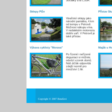
Sociálky a la ČSSR.
Sklepy Plže
Přístav Sk
Vinařské sklepy jako
národní památka, 4 km
od kempu v Petrově.
Možnost nákupu vína.
V nedalekém motorestu
dobře vaří. V Petrově je
také přístav.
Výbava cyklisty "Morava"
Maják u H
Po řízené i neřízené
degustaci si můžete
odvézt vzorek domů.
Náš držák odpovídá
zdejší normě pro
množství 1 litr.
Copyright © 2007 Benešovi