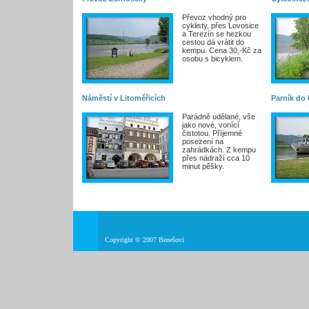
Převoz vhodný pro
cyklisty, přes Lovosice
a Terezín se hezkou
cestou dá vrátit do
kempu. Cena 30,-Kč za
osobu s bicyklem.
Náměstí v Litoměřicích
Parník do 
Parádně udělané, vše
jako nové, vonící
čistotou. Příjemné
posezení na
zahrádkách. Z kempu
přes nádraží cca 10
minut pěšky.
Copyright © 2007 Benešovi