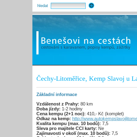
hledat
Čechy-Litoměřice, Kemp Slavoj u La
Základní informace
Vzdálenost z Prahy:
80 km
Doba jízdy:
1-2 hodiny
Cena kempu (2+1 noc):
410,- Kč (komplet)
Odkaz na kemp:
http://www.autokempslavojlitom
Kvalita kempu (max. 10 bodů):
7,5
Sleva pro majitele CCI karty:
Ne
Zajímavosti v okolí (max. 10 bodů):
7,5