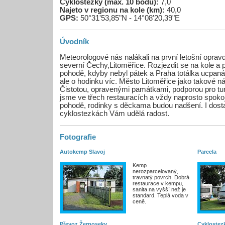
Cyklostezky (max. 10 bodů):
7,0
Najeto v regionu na kole (km):
40,0
GPS:
50°31'53,85"N - 14°08'20,39"E
Úvodník
Meteorologové nás nalákali na první letošní oprav
severní Čechy,Litoměřice. Rozjezdit se na kole a 
pohodě, kdyby nebyl pátek a Praha totálka ucpaná
ale o hodinku víc. Město Litoměřice jako takové ná
Čistotou, opravenými památkami, podporou pro turis
jsme ve třech restauracích a vždy naprosto spoko
pohodě, rodinky s děckama budou nadšení. I dost
cyklostezkách Vám udělá radost.
Fotografie
Autokemp Slavoj
Parcela
Kemp
nerozparcelovaný,
travnatý povrch. Dobrá
restaurace v kempu,
sanita na vyšší než je
standard. Teplá voda v
ceně.
Převoz Žernoseky
Cyklostezk