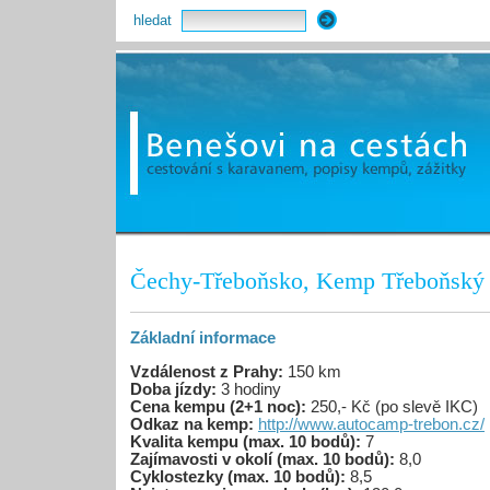
hledat
Čechy-Třeboňsko, Kemp Třeboňský R
Základní informace
Vzdálenost z Prahy:
150 km
Doba jízdy:
3 hodiny
Cena kempu (2+1 noc):
250,- Kč (po slevě IKC)
Odkaz na kemp:
http://www.autocamp-trebon.cz/
Kvalita kempu (max. 10 bodů):
7
Zajímavosti v okolí (max. 10 bodů):
8,0
Cyklostezky (max. 10 bodů):
8,5