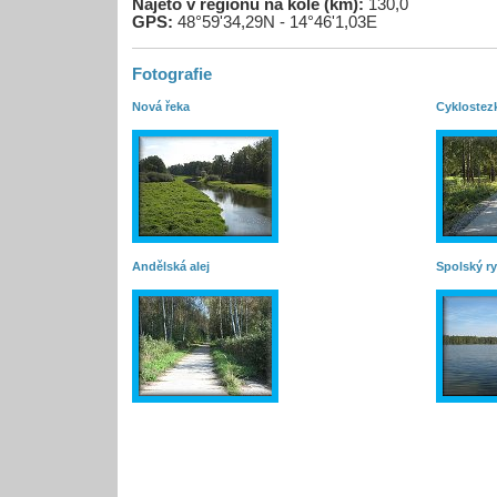
Najeto v regionu na kole (km):
130,0
GPS:
48°59'34,29N - 14°46'1,03E
Fotografie
Nová řeka
Cyklostez
Andělská alej
Spolský r