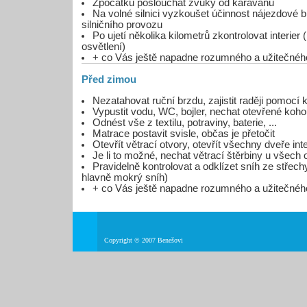
Zpočátku poslouchat zvuky od karavanu
Na volné silnici vyzkoušet účinnost nájezdové
silničního provozu
Po ujetí několika kilometrů zkontrolovat interier (
osvětlení)
+ co Vás ještě napadne rozumného a užitečnéh
Před zimou
Nezatahovat ruční brzdu, zajistit raději pomocí 
Vypustit vodu, WC, bojler, nechat otevřené koho
Odnést vše z textilu, potraviny, baterie, ...
Matrace postavit svisle, občas je přetočit
Otevřít větrací otvory, otevřít všechny dveře inte
Je li to možné, nechat větrací štěrbiny u všech
Pravidelně kontrolovat a odklízet sníh ze střec
hlavně mokrý sníh)
+ co Vás ještě napadne rozumného a užitečnéh
Copyright © 2007 Benešovi