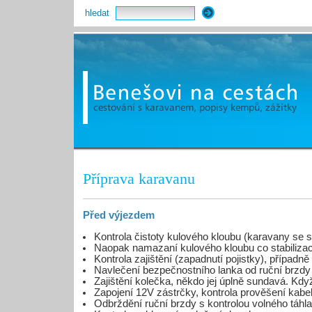
hledat
Příprava karavanu
Před výjezdem
Kontrola čistoty kulového kloubu (karavany se st
Naopak namazaní kulového kloubu co stabilizaci
Kontrola zajištění (zapadnutí pojistky), případn
Navlečení bezpečnostního lanka od ruční brzdy 
Zajištění kolečka, někdo jej úplně sundavá. Když
Zapojení 12V zástrčky, kontrola prověšení kabel
Odbrždění ruční brzdy s kontrolou volného táh