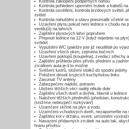
Kontrola zaklopení podpěrných nohou
Kontrola pohledem upevnění trubek a kabelů n
Kontrola osvětlení, kontrola brzdových světel, 
světel
Kontrola nahuštění a stavu pneumatik včetně re
Uzavření plynu pokud není lednice v chodu na p
ventilu(ů) na lahvích
Zajištění plynových lahví popruhem
Přepnutí lednice na 12 V (když nejedete na plyn
svítidel
Vypuštění WC (pakliže jste již neudělali po výje
Uzavření všech oken, zejména bočních
Uzavření poklopů (koupelna), zvedací střechy a
Zajištění průhledu přes přívěs předním a zadní
zrcátkem auta-je-li to možné
Svěšení lustrů, složení stolků do spodní polohy
Položení desek kryjících kuchyňskou linku
Zasunutí TV antény
Zabezpečení nádobí, potravin
Uložení těžších věcí raději někde dole
Zajištění všech dveří a dvířek, hlavně u lednice
Naložení těžších předmětů (předstan, konstrukce
(snížíme nebezpečí rozkývání)
Uzamčení skříně na plyn a vodu
Uzamčení vchodových dveří, nezapomeňte na 
Zajištění kol v držáku, event. umístnění výstra
Nasazení přídavných zrcátek na auto tak, abych
hranu přívěsu