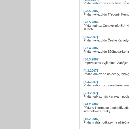
Přidán odkaz na ceny benzínů a 
[28.5.2007]
Přidán výjezd do Třeboně. Kemp
[26.5.2007]
Přidán odkaz Cenové info EU. N
služeb.
[3.5.2007]
Přidán výjezd do České Kanady
[27.4.2007]
Přidán výjezd do Běšínova-kem
[30.3.2007]
Poprvé letos vyjíždíme! Zahájen
[4.3.2007]
Přidán odkaz co na cesty, tako
[3.3.2007]
Přidán odkaz příprava karavanu,
[2.3.2007]
Přidán odkaz náš karavan, popi
[24.2.2007]
Přidány informace o odpočívadle
internetové stránky.
[18.2.2007]
Přidány další odkazy na užitečné