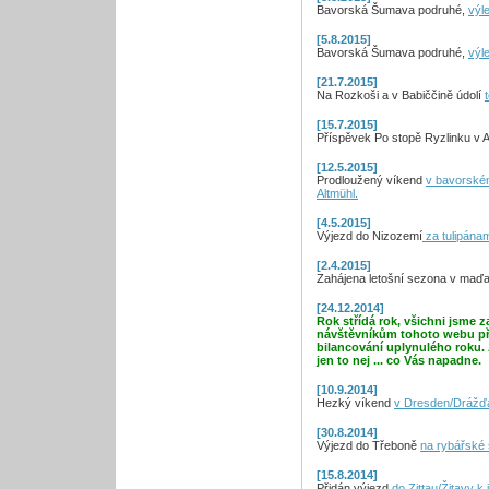
Bavorská Šumava podruhé,
výl
[5.8.2015]
Bavorská Šumava podruhé,
výl
[21.7.2015]
Na Rozkoši a v Babiččině údolí
[15.7.2015]
Příspěvek Po stopě Ryzlinku v 
[12.5.2015]
Prodloužený víkend
v bavorském
Altmühl.
[4.5.2015]
Výjezd do Nizozemí
za tulipánam
[2.4.2015]
Zahájena letošní sezona v maď
[24.12.2014]
Rok střídá rok, všichni jsme
návštěvníkům tohoto webu př
bilancování uplynulého roku.
jen to nej ... co Vás napadne.
[10.9.2014]
Hezký víkend
v Dresden/Drážď
[30.8.2014]
Výjezd do Třeboně
na rybářské 
[15.8.2014]
Přidán výjezd
do Zittau/Žitavy k