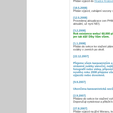
Přidán výjezd do
Hradce Králov
[18.5.2008]
Přidán výjezd, zahájení sezony
[12.5.2008]
Provedena aktualizace cen PHM 
aktuální, už nyní NE!).
[3.2.2008]
Rok existence webu! 60.000 př
jen tak dál! Díky Vám všem.
[1.1.2008]
Přidán do sekce ke stažení plán
svátky v zemích po okolí.
[22.12.2007]
Přejeme všem karavanistům a
strávené svátky vánoční, nejl
fotografíí nebo videa, připomín
nového roku 2008 přejeme vš
výjezdů nebo dovolené.
[9.9.2007]
Ukončena karavanistická sezó
[2.9.2007]
Přidáno do sekce ke stažení vyb
Doporučuji vytisknout a přiložit 
[27.8.2007]
Přidán výjezd na jižní Moravu, k