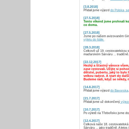
[3.8.2018]
Přidali jsme výjezd
do Polska, s
[27.5.2018]
Tento víkend jsme prohnali ko
co doma.
[27.5.2018]
Jsme po našem avizovaném Gir
výletu do Itálie.
[28.3.2018]
Celkově už 19. cestovatelskou se
maďarském Sárváru ... tradičně.
[22.12.2017]
Hezký a šťastný vánoce všem,
zase cestovali. Užijte si poho
dětství, pubertu, jaký to by
velkou radost. A start do dalš
Budeme rádi, když se někdy, 
[14.8.2017]
Přidali jsme výjezd
do Bavorska,
[21.7.2017]
Přidali jsme už dokončený
výjezd
[10.7.2017]
Po výletě na Třeboňsko jsme do
[12.4.2017]
Celková naše 18. cestovatelsk
Sárváru ... jako tradičně. A letos