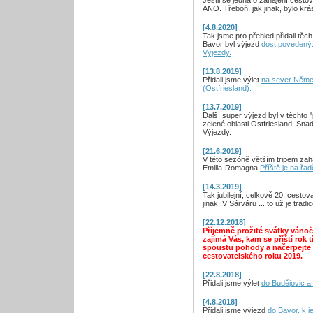
Jestli se jedná o zahájení cesto
ANO. Třeboň, jak jinak, bylo krá
[4.8.2020]
Tak jsme pro přehled přidali těc
Bavor byl výjezd
dost povedený.
Výjezdy.
[13.8.2019]
Přidali jsme výlet
na sever Něme
(Ostfriesland).
[13.7.2019]
Další super výjezd byl v těchto
zelené oblasti Ostfriesland. Sn
Výjezdy.
[21.6.2019]
V této sezóně větším tripem zaha
Emilia-Romagna.
Příště je na řa
[14.3.2019]
Tak jubilejní, celkově 20. cesto
jinak. V Sárváru ... to už je tradic
[22.12.2018]
Příjemně prožité svátky vánoč
zajímá Vás, kam se příští rok 
spoustu pohody a načerpejte h
cestovatelského roku 2019.
[22.8.2018]
Přidali jsme výlet
do Budějovic a
[4.8.2018]
Přidali jsme výjezd
do Bavor, k 