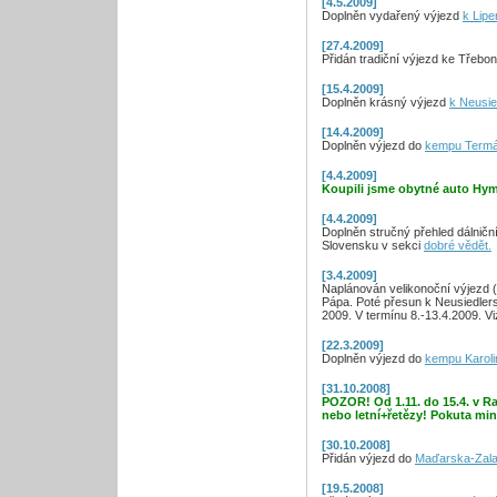
[4.5.2009]
Doplněn vydařený výjezd
k Lip
[27.4.2009]
Přidán tradiční výjezd ke Třebo
[15.4.2009]
Doplněn krásný výjezd
k Neusie
[14.4.2009]
Doplněn výjezd do
kempu Termá
[4.4.2009]
Koupili jsme obytné auto Hy
[4.4.2009]
Doplněn stručný přehled dálni
Slovensku v sekci
dobré vědět.
[3.4.2009]
Naplánován velikonoční výjezd 
Pápa. Poté přesun k Neusiedlers
2009. V termínu 8.-13.4.2009. Vi
[22.3.2009]
Doplněn výjezd do
kempu Karoli
[31.10.2008]
POZOR! Od 1.11. do 15.4. v 
nebo letní+řetězy! Pokuta min
[30.10.2008]
Přidán výjezd do
Maďarska-Zala
[19.5.2008]