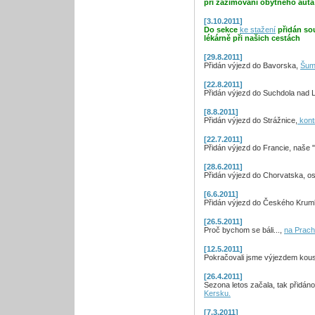
při zazimování obytného aut
[3.10.2011]
Do sekce
ke stažení
přidán so
lékárně při našich cestách
[29.8.2011]
Přidán výjezd do Bavorska,
Šum
[22.8.2011]
Přidán výjezd do Suchdola nad L
[8.8.2011]
Přidán výjezd do Strážnice,
kont
[22.7.2011]
Přidán výjezd do Francie, naše 
[28.6.2011]
Přidán výjezd do Chorvatska, o
[6.6.2011]
Přidán výjezd do Českého Krum
[26.5.2011]
Proč bychom se báli...,
na Prach
[12.5.2011]
Pokračovali jsme výjezdem kou
[26.4.2011]
Sezona letos začala, tak přidáno
Kersku.
[7.3.2011]