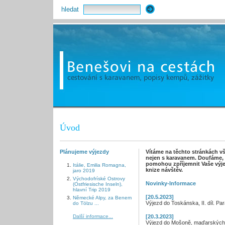
hledat
Úvod
Plánujeme výjezdy
Vítáme na těchto stránkách v
nejen s karavanem. Doufáme, 
pomohou zpříjemnit Vaše výje
Itálie, Emilia Romagna,
knize návštěv.
jaro 2019
Východofríské Ostrovy
Novinky-Informace
(Ostfriesische Inseln),
hlavní Trip 2019
[20.5.2023]
Německé Alpy, za Benem
Výjezd do Toskánska, II. díl. Par
do Tölzu ...
Další informace...
[20.3.2023]
Výjezd do Mošoně, maďarských lá