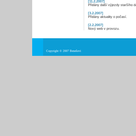
[11.2.2007]
Přidány další výjezdy staršího d
[3.2.2007]
Přidány aktuality o počasí.
[2.2.2007]
Nový web v provozu.
Copyright © 2007 Benešovi