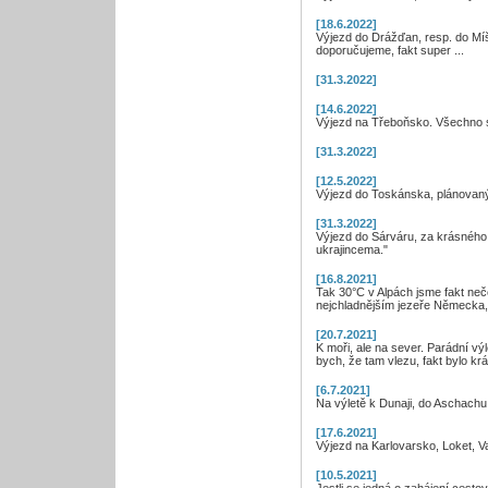
[18.6.2022]
Výjezd do Drážďan, resp. do Míš
doporučujeme, fakt super ...
[31.3.2022]
[14.6.2022]
Výjezd na Třeboňsko. Všechno sup
[31.3.2022]
[12.5.2022]
Výjezd do Toskánska, plánovan
[31.3.2022]
Výjezd do Sárváru, za krásného
ukrajincema."
[16.8.2021]
Tak 30°C v Alpách jsme fakt neč
nejchladnějším jezeře Německa, 
[20.7.2021]
K moři, ale na sever. Parádní výl
bych, že tam vlezu, fakt bylo kr
[6.7.2021]
Na výletě k Dunaji, do Aschach
[17.6.2021]
Výjezd na Karlovarsko, Loket, Va
[10.5.2021]