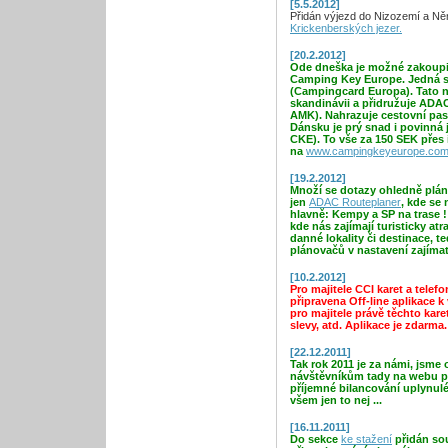
[5.5.2012]
Přidán výjezd do Nizozemí a N
Krickenberských jezer.
[20.2.2012]
Ode dneška je možné zakoupi
Camping Key Europe. Jedná s
(Campingcard Europa). Tato n
skandinávii a přidružuje A
AMK). Nahrazuje cestovní pas,
Dánsku je prý snad i povinná
CKE). To vše za 150 SEK přes 
na
www.campingkeyeurope.co
[19.2.2012]
Množí se dotazy ohledně plán
jen
ADAC Routeplaner
, kde se
hlavně: Kempy a SP na trase 
kde nás zajímají turisticky atr
danné lokality či destinace, 
plánovačů v nastavení zajímat
[10.2.2012]
Pro majitele CCI karet a tele
připravena Off-line aplikace 
pro majitele právě těchto kare
slevy, atd. Aplikace je zdarma
[22.12.2011]
Tak rok 2011 je za námi, jsme 
návštěvníkům tady na webu p
příjemné bilancování uplynul
všem jen to nej ...
[16.11.2011]
Do sekce
ke stažení
přidán so