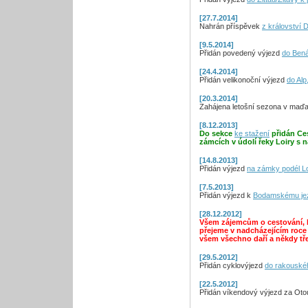
[27.7.2014]
Nahrán příspěvek
z království 
[9.5.2014]
Přidán povedený výjezd
do Bená
[24.4.2014]
Přidán velikonoční výjezd
do Alp
[20.3.2014]
Zahájena letošní sezona v maď
[8.12.2013]
Do sekce
ke stažení
přidán Ces
zámcích v údolí řeky Loiry s 
[14.8.2013]
Přidán výjezd
na zámky podél Lo
[7.5.2013]
Přidán výjezd k
Bodamskému je
[28.12.2012]
Všem zájemcům o cestování, k
přejeme v nadcházejícím roce 
všem všechno daří a někdy tř
[29.5.2012]
Přidán cyklovýjezd
do rakousk
[22.5.2012]
Přidán víkendový výjezd za Ot