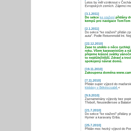
Letos by měl vzniknout v Čech
Evropských zemích. Zájemci moh
[3.1.2011]
Do sekce
ke stažení
přidány dv
kempů pro navigace TomTom
[2.1.2011]
Do sekce "ke stažení" přidán zpr
auta". Podle Reisenmobil Int. Ne
[22.12.2010]
Zase to uteklo o něco rychleji
roku. Všem karavanistům a n
přejeme krásné svátky vánočn
to nejdůležitější. Zdraví a tr
spokojený návrat domů.
[19.11.2010]
Zakoupena doména www.camp
[7.11.2010]
Přidán super výjezd do maďars
klobásy v Békéscsabě.
<
[9.9.2010]
Zaznamenány výjezdy bez popis
Třeboň, Neusiedlersee a Balaton
[21.7.2010]
Do sekce "ke stažení" přidány p
Hymer a karavany Eriba.
[25.7.2010]
Přidán moc hezký výjezd do Pos