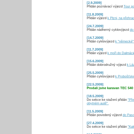
[2.9.2009]
Přidán poznávací výjezd
Tour po
[11.8.2009]
Přidán výjezd
k Plzni, na přehr
[24.7.2009]
Přidán nádherný cyklovýjezd
do
[14.7.2009]
Přidán cyklovýjezd
k "německé" 
[11.7.2009]
Přidán výjezd
k moři do Dalmáci
[15.6.2009]
Přidán dobrodružný výjezd
k Lá
[25.5.2009]
Přidán cyklovýjezd
k Probošťsk
[22.5.2009]
Prodali jsme karavan TEC 54
[18.5.2009]
Do sekce ke stažení přidán
"Pře
obytném autě".
[11.5.2009]
Přidán povedený výjezd
do Paso
[27.4.2009]
Do sekce ke stažení přidán
"Kal