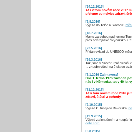
[24.12.2016]
Ať i v tom novém roce 2017 m
přejeme co nejvíce zdraví, ště
[3.8.2016]
Výjezd do Telče a Slavonic,
měs
[18.7.2016]
Máme za sebou nádhernou Tour p
přes holštajnské Švýcarsko. Ce
[23.5.2016]
Přidán výjezd do UNESCO měs
[29.3.2016]
Tak jsme v Sárváru začali naši 
... zkusím všechna čísla co uvá
[3.1.2016 Zajímavost]
Dne 1. ledna 1976 zaveden po
nás i v Německu, tedy 40 let v
[31.12.2015]
Ať v tom novém roce 2016 je t
zdraví, štěstí a pohody.
[2.10.2015]
Výjezd k Dunaji do Bavorska,
ne
[19.9.2015]
Výjezd za lenošením a koupáním 
delle Torri.
[5.8.2015]