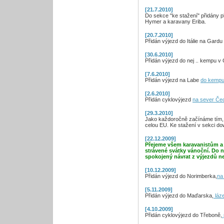
[21.7.2010]
Do sekce "ke stažení" přidány p
Hymer a karavany Eriba.
[20.7.2010]
Přidán výjezd do Itálie na Gard
[30.6.2010]
Přidán výjezd do nej .. kempu 
[7.6.2010]
Přidán výjezd na Labe
do kempu
[2.6.2010]
Přidán cyklovýjezd
na sever Čec
[29.3.2010]
Jako každoročně začínáme tím, ž
celou EU. Ke stažení v sekci d
[22.12.2009]
Přejeme všem karavanistům a
strávené svátky vánoční. Do 
spokojený návrat z výjezdů n
[10.12.2009]
Přidán výjezd do Norimberka,
na
[5.11.2009]
Přidán výjezd do Maďarska,
láz
[4.10.2009]
Přidán cyklovýjezd do Třeboně,