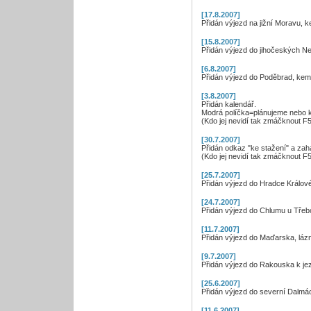
[17.8.2007]
Přidán výjezd na jižní Moravu, k
[15.8.2007]
Přidán výjezd do jihočeských Ne
[6.8.2007]
Přidán výjezd do Poděbrad, kem
[3.8.2007]
Přidán kalendář.
Modrá políčka=plánujeme nebo k
(Kdo jej nevidí tak zmáčknout F5
[30.7.2007]
Přidán odkaz "ke stažení" a zah
(Kdo jej nevidí tak zmáčknout F5
[25.7.2007]
Přidán výjezd do Hradce Králové
[24.7.2007]
Přidán výjezd do Chlumu u Třeb
[11.7.2007]
Přidán výjezd do Maďarska, láz
[9.7.2007]
Přidán výjezd do Rakouska k jez
[25.6.2007]
Přidán výjezd do severní Dalmá
[11.6.2007]