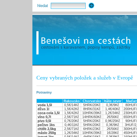
hledat
Ceny vybraných položek a služeb v Evropě
Potraviny
Rakousko
Chorvatsko
Itálie-sever
Maďar
voda 1,5l
0,5€/14Kč
5HRK/20Kč
0,3€/9Kč
80HUF/
džus 1l
1,5€/42Kč
8HRK/31Kč
1,4€/40Kč
200HUF/
coca-cola 1,5l
1,5€/42Kč
10HRK/39Kč
1,2€/34Kč
230HUF/
víno 0,7l
2,5€/71Kč
14HRK/60Kč
2€/56Kč
650HUF/
pivo 0,5l
0,7€/20Kč
5HRK/20Kč
0,9€/25Kč
90HUF/
pečivo 1ks
0,4€/11Kč
5HRK/20Kč
0,3€/9Kč
3HUF/2
chléb 2,5kg
2,5€/71Kč
6HRK/23Kč
2€/56Kč
300HUF/
máslo 250g
1,2€/34Kč
10HRK/39Kč
1€/28Kč
450HUF/
jogurt 1ks
0,5€/14Kč
4HRK/16Kč
0,3€/9Kč
160HUF/