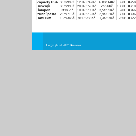
cigarety USA
3,5€/99Kč
12HRK/47Kč
4,1€/114Kč
590HUF/58
suvenýr
3,5€/99Kč
20HRK/76Kč
2€/56Kč
1000HUF/10
šampon
3€/85Kč
10HRK/39Kč
3,5€/99Kč
670HUF/66
zubní pasta
2,5€/71Kč
13HRK/52Kč
2,9€/82Kč
380HUF/36
Taxi 1km
1,2€/34Kč
9HRK/36Kč
1,3€/37Kč
230HUF/22
Copyright © 2007 Benešovi