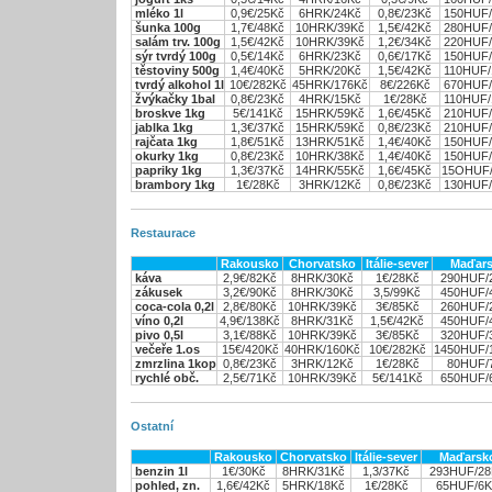
mléko 1l
0,9€/25Kč
6HRK/24Kč
0,8€/23Kč
150HUF/
šunka 100g
1,7€/48Kč
10HRK/39Kč
1,5€/42Kč
280HUF/
salám trv. 100g
1,5€/42Kč
10HRK/39Kč
1,2€/34Kč
220HUF/
sýr tvrdý 100g
0,5€/14Kč
6HRK/23Kč
0,6€/17Kč
150HUF/
těstoviny 500g
1,4€/40Kč
5HRK/20Kč
1,5€/42Kč
110HUF/
tvrdý alkohol 1l
10€/282Kč
45HRK/176Kč
8€/226Kč
670HUF/
žvýkačky 1bal
0,8€/23Kč
4HRK/15Kč
1€/28Kč
110HUF/
broskve 1kg
5€/141Kč
15HRK/59Kč
1,6€/45Kč
210HUF/
jablka 1kg
1,3€/37Kč
15HRK/59Kč
0,8€/23Kč
210HUF/
rajčata 1kg
1,8€/51Kč
13HRK/51Kč
1,4€/40Kč
150HUF/
okurky 1kg
0,8€/23Kč
10HRK/38Kč
1,4€/40Kč
150HUF/
papriky 1kg
1,3€/37Kč
14HRK/55Kč
1,6€/45Kč
15OHUF/
brambory 1kg
1€/28Kč
3HRK/12Kč
0,8€/23Kč
130HUF/
Restaurace
Rakousko
Chorvatsko
Itálie-sever
Maďar
káva
2,9€/82Kč
8HRK/30Kč
1€/28Kč
290HUF/
zákusek
3,2€/90Kč
8HRK/30Kč
3,5/99Kč
450HUF/
coca-cola 0,2l
2,8€/80Kč
10HRK/39Kč
3€/85Kč
260HUF/
víno 0,2l
4,9€/138Kč
8HRK/31Kč
1,5€/42Kč
450HUF/
pivo 0,5l
3,1€/88Kč
10HRK/39Kč
3€/85Kč
320HUF/
večeře 1.os
15€/420Kč
40HRK/160Kč
10€/282Kč
1450HUF/
zmrzlina 1kop
0,8€/23Kč
3HRK/12Kč
1€/28Kč
80HUF/
rychlé obč.
2,5€/71Kč
10HRK/39Kč
5€/141Kč
650HUF/
Ostatní
Rakousko
Chorvatsko
Itálie-sever
Maďarsk
benzin 1l
1€/30Kč
8HRK/31Kč
1,3/37Kč
293HUF/28
pohled, zn.
1,6€/42Kč
5HRK/18Kč
1€/28Kč
65HUF/6K